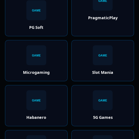
PragmaticPlay
PG Soft
Microgaming
Slot Mania
Habanero
5G Games