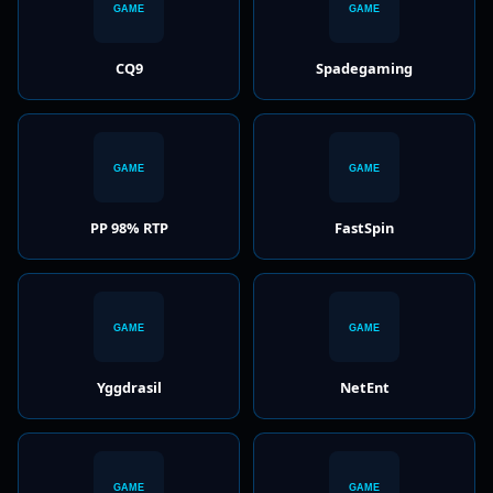
CQ9
Spadegaming
PP 98% RTP
FastSpin
Yggdrasil
NetEnt