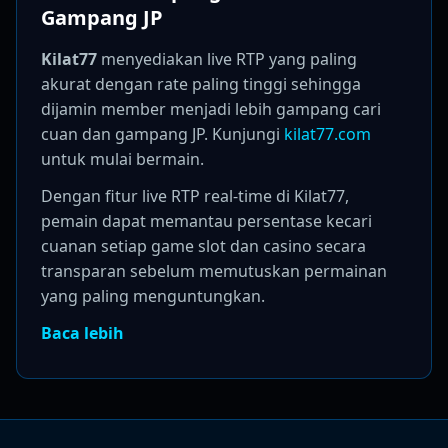
Gampang JP
Kilat77
menyediakan live RTP yang paling
akurat dengan rate paling tinggi sehingga
dijamin member menjadi lebih gampang cari
cuan dan gampang JP. Kunjungi
kilat77.com
untuk mulai bermain.
Dengan fitur live RTP real-time di Kilat77,
pemain dapat memantau persentase kecari
cuanan setiap game slot dan casino secara
transparan sebelum memutuskan permainan
yang paling menguntungkan.
Baca lebih